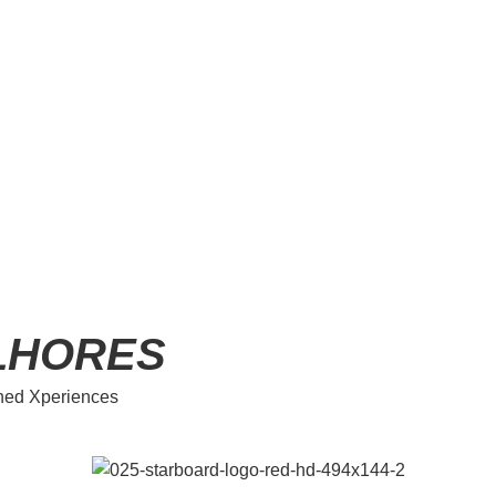
LHORES
ched Xperiences